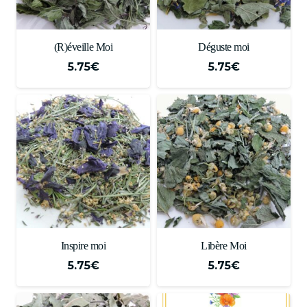
(R)éveille Moi
Déguste moi
5.75
€
5.75
€
Inspire moi
Libère Moi
5.75
€
5.75
€