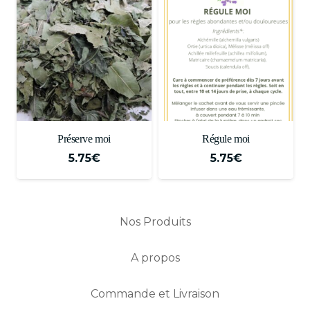
Préserve moi
Régule moi
5.75
€
5.75
€
Nos Produits
A propos
Commande et Livraison