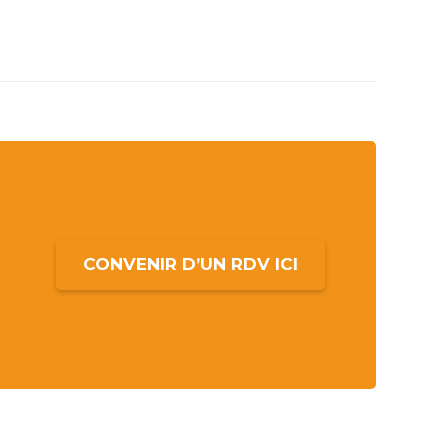
 et de la transformation pour
garantir des
e des jardins,
le pouvoir de la nature. A très bientôt.
CONVENIR D’UN RDV ICI
Marina