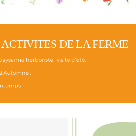
 ACTIVITES DE LA FERME
paysanne herboriste : visite d’été.
 d’Automne .
rintemps