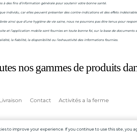
 à des fins d’information générale pour soutenir votre bonne santé.
e individu, car elles peuvent présenter des contre-indications et des effets indésirables
ibrée ainsi que d’une hygiène de vie saine, n
ous ne pourrons pas être tenus pour responsab
e site et l’application mobile sont fournies en toute bonne foi, sur la base de documen
idité, la fiabilité, la disponibilité ou l’exhaustivité des informations fournies.
utes nos gammes de produits dan
ivraison
Contact
Activités a la ferme
es to improve your experience. If you continue to use this site, you ag