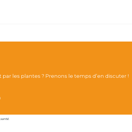
cadrer soigneusement chaque étape de la production
ervé, notre monde vivant respecté.
t la force du vivant à travers les animations et visit
anté en utilisant les pouvoir des plantes.
vos sens dans la douceur, la beauté, la puissance et 
r les plantes ? Prenons le temps d’en discuter !
n
santé.