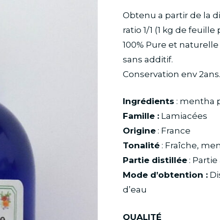
Hydrolat
Obtenu a partir de la di
de
ratio 1/1 (1 kg de feuille
Menthe
100% Pure et naturelle
Poivrée
sans additif.
Conservation env 2ans
Ingrédients
: mentha pi
Famille :
Lamiacées
Origine
: France
Tonalité
: Fraîche, men
Partie distillée
: Parti
Mode d’obtention :
Di
d’eau
QUALITÉ