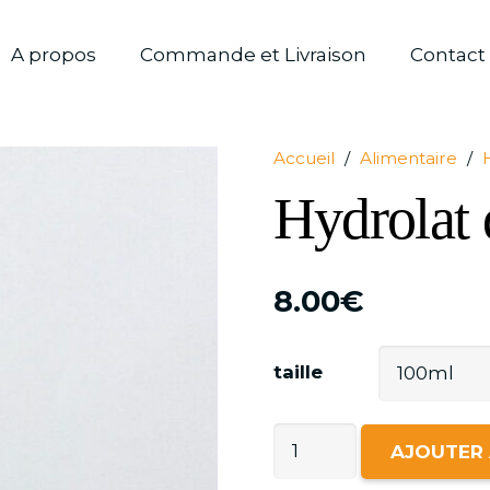
A propos
Commande et Livraison
Contact
Accueil
/
Alimentaire
/
Hydrolat 
8.00
€
taille
quantité
AJOUTER 
de