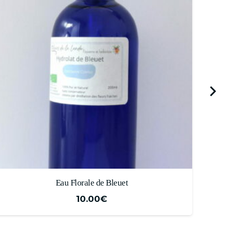
Hydrolat de Geranium Rosat « Bourbon »
9.00
€