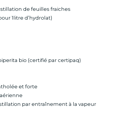
stillation de feuilles fraiches
 pour 1litre d’hydrolat)
.
perita bio (certifié par certipaq)
tholée et forte
e aérienne
stillation par entraînement à la vapeur