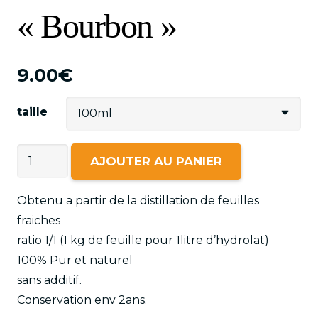
« Bourbon »
9.00
€
taille
quantité
AJOUTER AU PANIER
de
Hydrolat
Obtenu a partir de la distillation de feuilles
de
fraiches
Geranium
ratio 1/1 (1 kg de feuille pour 1litre d’hydrolat)
Rosat
100% Pur et naturel
"Bourbon"
sans additif.
Conservation env 2ans.