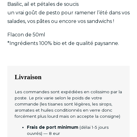
Aromates
Basilic, ail et pétales de soucis
"Comme
un vrai goût de pesto pour ramener l’été dans vos
en
salades, vos pâtes ou encore vos sandwichs !
été"
Flacon de 50ml
*Ingrédients 100% bio et de qualité paysanne.
Livraison
Les commandes sont expédiées en colissimo par la
poste. Le prix varie selon le poids de votre
commande (les tisanes sont légères, les sirops,
aromates et huiles conditionnés en verre donc
forcément plus lourd mais on accepte la consigne)
Frais de port minimum
(délai 1-5 jours
ouvrés) — 8 eur