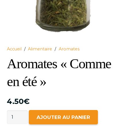
Accueil
/
Alimentaire
/
Aromates
Aromates « Comme
en été »
4.50
€
quantité
AJOUTER AU PANIER
de