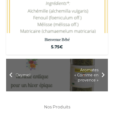
Bienvenue Bébé
5.75
€
Aromates
Oxymel
« Comme en
provence »
Nos Produits