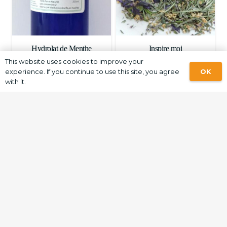
Hydrolat de Menthe
Inspire moi
Poivrée
This website uses cookies to improve your
5.75
€
OK
experience. If you continue to use this site, you agree
8.00
€
with it.
Libère Moi
Oxymel
5.75
€
12.00
€