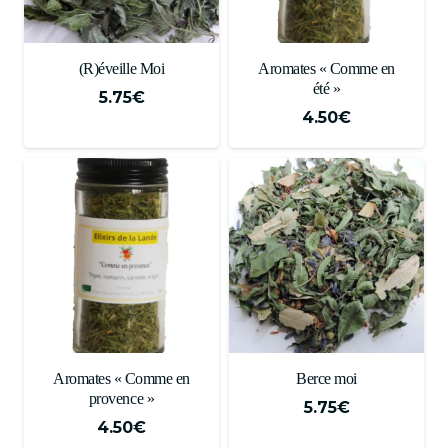
(R)éveille Moi
Aromates « Comme en
été »
5.75
€
4.50
€
Aromates « Comme en
Berce moi
provence »
5.75
€
4.50
€